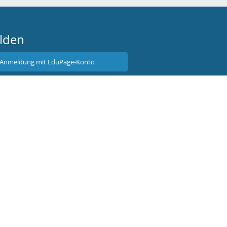
lden
Anmeldung mit EduPage-Konto
tzernamen oder Passwort vergessen