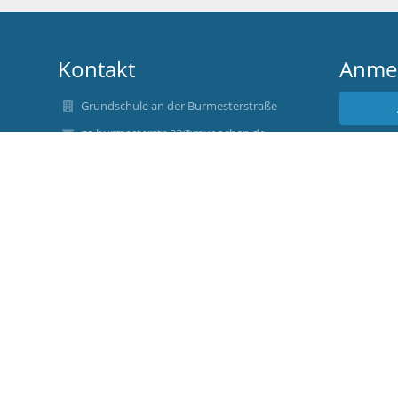
Kontakt
Anme
Grundschule an der Burmesterstraße
gs-burmesterstr-23@muenchen.de
Benu
gs-burmesterstr-23@muenchen.de
(+49) 89 32359920
Burmesterstr. 23
80939 München
Germany
Ulrike Arndt, Rektorin