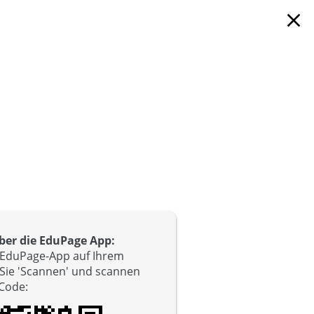
close
er die EduPage App:
e EduPage-App auf Ihrem
 Sie 'Scannen' und scannen
-Code
: