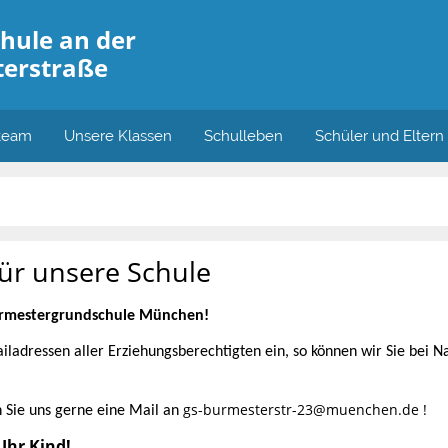
hule an der
erstraße
team
Unsere Klassen
Schulleben
Schüler und Eltern
ür unsere Schule
urmestergrundschule München!
iladressen aller Erziehungsberechtigten ein, so können wir Sie bei N
gs-burmesterstr-23@muenchen.de !
n Sie uns gerne eine Mail an
 Ihr Kind!