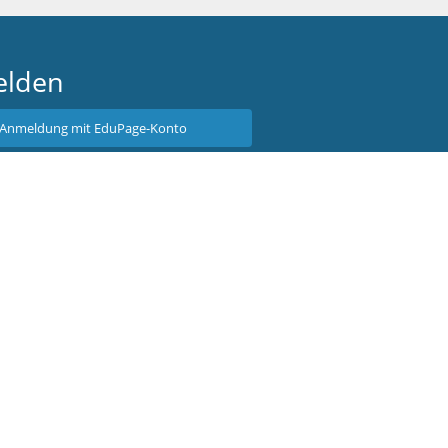
lden
Anmeldung mit EduPage-Konto
tzernamen oder Passwort vergessen