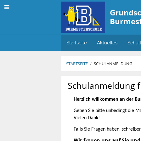
Grundsc
Burmest
Startseite
Aktuelles
Schul
STARTSEITE
/
SCHULANMELDUNG
Schulanmeldung
Schulanmeldung f
Herzlich willkommen an der B
Geben Sie bitte unbedingt die Ma
Vielen Dank!
Falls Sie Fragen haben, schreibe
Wir freuen uns auf Sie und