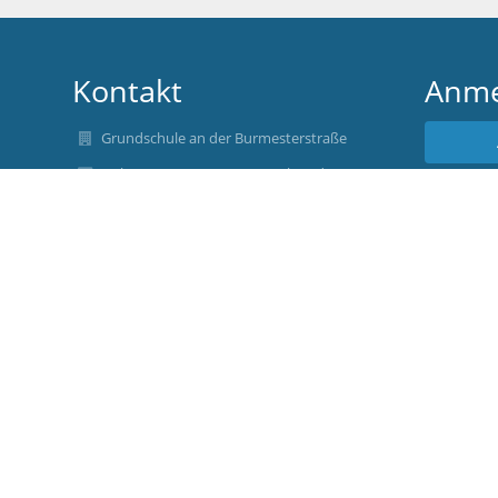
Kontakt
Anme
Grundschule an der Burmesterstraße
gs-burmesterstr-23@muenchen.de
Benu
gs-burmesterstr-23@muenchen.de
(+49) 89 32359920
Burmesterstr. 23
80939 München
Germany
Ulrike Arndt, Rektorin