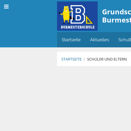
Grundsc
Burmest
Startseite
Aktuelles
Schul
STARTSEITE
/
SCHÜLER UND ELTERN
Schüler
und
Eltern