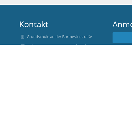
Kontakt
Anme
Grundschule an der Burmesterstraße
gs-burmesterstr-23@muenchen.de
Benu
gs-burmesterstr-23@muenchen.de
(+49) 89 32359920
Burmesterstr. 23
80939 München
Germany
Ulrike Arndt, Rektorin