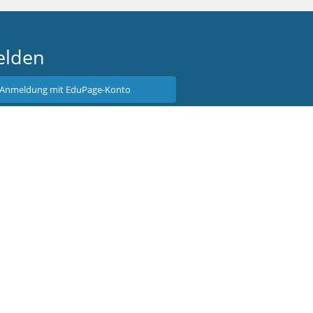
lden
Anmeldung mit EduPage-Konto
tzernamen oder Passwort vergessen